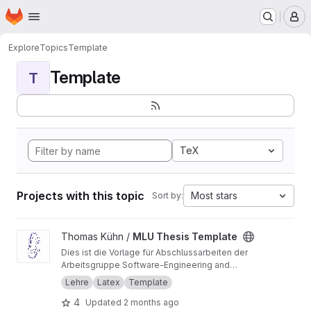
Homepage
Skip to main content
M
Explore
Topics
Template
Template
T
TeX
Projects with this topic
Most stars
Sort by:
View MLU Thesis Template project
Thomas Kühn /
MLU Thesis Template
Dies ist die Vorlage für Abschlussarbeiten der
Arbeitsgruppe Software-Engineering and
Programmiersprachen des Institutes für
Lehre
Latex
Template
Informatik an der Martin-Luther-Universität
4
Updated
2 months ago
Halle-Wittenberg.