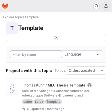
Homepage
Skip to main content
M
Explore
Topics
Template
Template
T
Language
Projects with this topic
Oldest updated
Sort by:
View MLU Thesis Template project
Thomas Kühn /
MLU Thesis Template
Dies ist die Vorlage für Abschlussarbeiten der
Arbeitsgruppe Software-Engineering and
Programmiersprachen des Institutes für
Lehre
Latex
Template
Informatik an der Martin-Luther-Universität
4
Updated
2 months ago
Halle-Wittenberg.