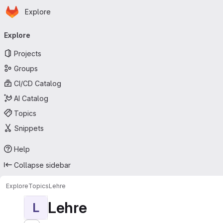
Homepage
Skip to main content
Explore
Primary navigation
Explore
Projects
Groups
CI/CD Catalog
AI Catalog
Topics
Snippets
Help
Collapse sidebar
Explore
Topics
Lehre
Lehre
L