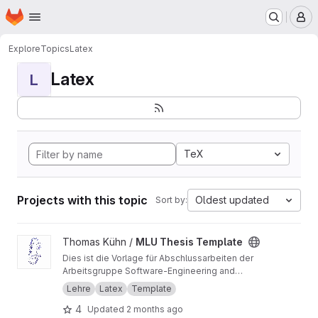
Homepage
Skip to main content
M
Explore
Topics
Latex
Latex
L
TeX
Projects with this topic
Oldest updated
Sort by:
View MLU Thesis Template project
Thomas Kühn /
MLU Thesis Template
Dies ist die Vorlage für Abschlussarbeiten der
Arbeitsgruppe Software-Engineering and
Programmiersprachen des Institutes für
Lehre
Latex
Template
Informatik an der Martin-Luther-Universität
4
Updated
2 months ago
Halle-Wittenberg.